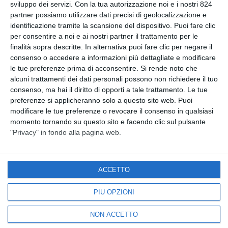
sviluppo dei servizi.
Con la tua autorizzazione noi e i nostri 824
partner possiamo utilizzare dati precisi di geolocalizzazione e
Raffaele Lamezia Store
identificazione tramite la scansione del dispositivo. Puoi fare clic
per consentire a noi e ai nostri partner il trattamento per le
finalità sopra descritte. In alternativa puoi fare clic per negare il
consenso o accedere a informazioni più dettagliate e modificare
le tue preferenze prima di acconsentire.
Si rende noto che
alcuni trattamenti dei dati personali possono non richiedere il tuo
Link Utili
consenso, ma hai il diritto di opporti a tale trattamento. Le tue
preferenze si applicheranno solo a questo sito web. Puoi
modificare le tue preferenze o revocare il consenso in qualsiasi
Privacy e Cookie
momento tornando su questo sito e facendo clic sul pulsante
"Privacy" in fondo alla pagina web.
Contatti
Guida alle Taglie
Diritto di Recesso
ACCETTO
Spese di Spedizioni
PIÙ OPZIONI
NON ACCETTO
Social Network